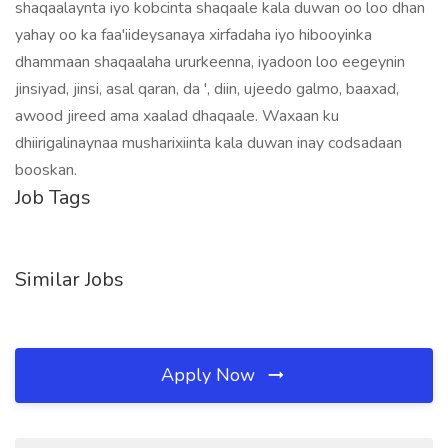
shaqaalaynta iyo kobcinta shaqaale kala duwan oo loo dhan
yahay oo ka faa'iideysanaya xirfadaha iyo hibooyinka
dhammaan shaqaalaha ururkeenna, iyadoon loo eegeynin
jinsiyad, jinsi, asal qaran, da ', diin, ujeedo galmo, baaxad,
awood jireed ama xaalad dhaqaale. Waxaan ku
dhiirigalinaynaa musharixiinta kala duwan inay codsadaan
booskan.
Job Tags
Similar Jobs
Apply Now