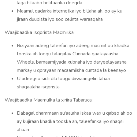
laga bilaabo helitaanka deeqda
Maamul qadarka internetka iyo billaha ah, oo ay ku
jiraan duubista iyo soo celinta waraaqaha
Waajibaadka Isqorista Macmiilka:
Bixiyaan adeeg taleefan iyo adeeg macmiil oo khadka
tooska ah loogu talagalay Cunnada qaatayaasha
Wheels, barnaamijyada xubnaha iyo daryeelayaasha
markay u qorayaan macaamiisha cuntada la keenayo
U adeegso sidii dib loogu diiwaangelin lahaa
shaqaalaha isqorista
Waajibaadka Maamulka la xiriira Tabaruca:
Dabagal dhammaan su'aalaha iskaa wax u qabso ah oo
ay kujiraan khadka tooska ah, taleefanka iyo shaqsi
ahaan