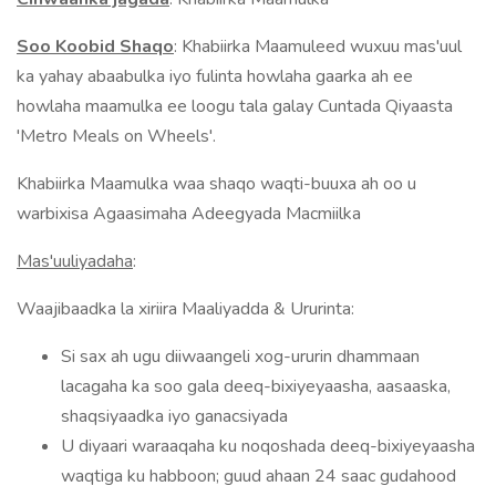
Soo Koobid Shaqo
: Khabiirka Maamuleed wuxuu mas'uul
ka yahay abaabulka iyo fulinta howlaha gaarka ah ee
howlaha maamulka ee loogu tala galay Cuntada Qiyaasta
'Metro Meals on Wheels'.
Khabiirka Maamulka waa shaqo waqti-buuxa ah oo u
warbixisa Agaasimaha Adeegyada Macmiilka
Mas'uuliyadaha
:
Waajibaadka la xiriira Maaliyadda & Ururinta:
Si sax ah ugu diiwaangeli xog-ururin dhammaan
lacagaha ka soo gala deeq-bixiyeyaasha, aasaaska,
shaqsiyaadka iyo ganacsiyada
U diyaari waraaqaha ku noqoshada deeq-bixiyeyaasha
waqtiga ku habboon; guud ahaan 24 saac gudahood