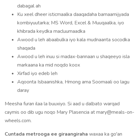
dabagal ah
Ku xeel dheer isticmaalka daaqadaha barnaamijyada
kombiyuutarka; MS Word, Excel & Muuqaalka, iyo
khibrada keydka macluumaadka
Awood u leh abaabulka iyo kala mudnaanta socodka
shaqada
Awood u leh inuu si madax-bannaan u shaqeeyo isla
markaana ka mid noqdo koox
Xirfad iyo edeb leh
Aqoonta Isbaanishka, Hmong ama Soomaali oo lagu
daray
Meesha furan ilaa la buuxiyo. Si aad u dalbato warqad
caymis oo dib ugu noqo Mary Plasencia at mary@meals-on-
wheels.com.
Cuntada metrooga ee giraangiraha
waxaa ka go'an