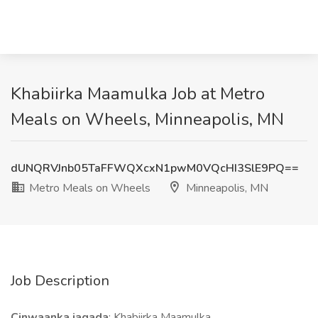
Khabiirka Maamulka Job at Metro
Meals on Wheels, Minneapolis, MN
dUNQRVJnb05TaFFWQXcxN1pwM0VQcHI3SlE9PQ==
Metro Meals on Wheels
Minneapolis, MN
Job Description
Cinwaanka jagada
: Khabiirka Maamulka