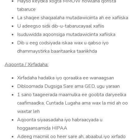
Hayso keydka xogta MMOW howlaha qorista
tabaruce
La shaqee shaqaalaha mutadawiciinta ah ee xafiiska
U adeegso sidii dib-u-tabarucayaal xafiis
Isuduwidda aqoonsiga mutadawiciinta xafiiska
Dib u eeg codsiyada iskaa wax u qabso iyo
dhammaystirka baaritaanka taariikhda
Aqoonta / Xirfadaha:
Xirfadaha hadalka iyo qoraalka ee wanaagsan
Dibloomada Dugsiga Sare ama GED, ugu yaraan
1 sano taageerada maamulka ee goobta daryeelka
caafimaadka, Cuntada Lugaha ama wax la mid ah oo
waxtar leh
Aqoonta siyaasadaha iyo habraacyada u
hoggaansamida HIPAA
Adeeg macmiil oo heer sare ah, abaabul iyo xirfado